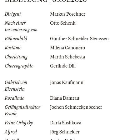
Dirigent
Markus Poschner
Nach einer
Otto Schenk
Inszenierung von
Bühnenbild
Günther Schneider-Siemssen
Kostüme
Milena Canonero
Chorleitung
Martin Schebesta
Choreographie
Gerlinde Dill
Gabriel von
Jonas Kaufmann
Eisenstein
Rosalinde
Diana Damrau
Gefängnisdirektor
Jochen Schmeckenbecher
Frank
Prinz Orlofsky
Daria Sushkova
Alfred
Jörg Schneider