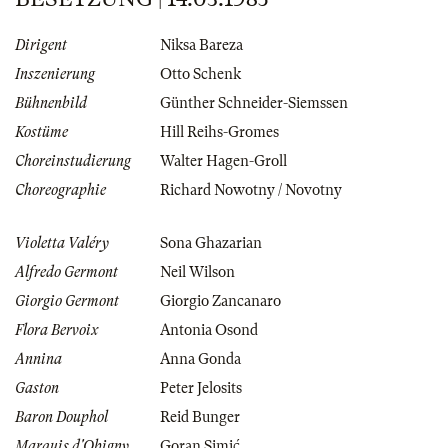
Dirigent
Niksa Bareza
Inszenierung
Otto Schenk
Bühnenbild
Günther Schneider-Siemssen
Kostüme
Hill Reihs-Gromes
Choreinstudierung
Walter Hagen-Groll
Choreographie
Richard Nowotny / Novotny
Violetta Valéry
Sona Ghazarian
Alfredo Germont
Neil Wilson
Giorgio Germont
Giorgio Zancanaro
Flora Bervoix
Antonia Osond
Annina
Anna Gonda
Gaston
Peter Jelosits
Baron Douphol
Reid Bunger
Marquis d'Obigny
Goran Simić