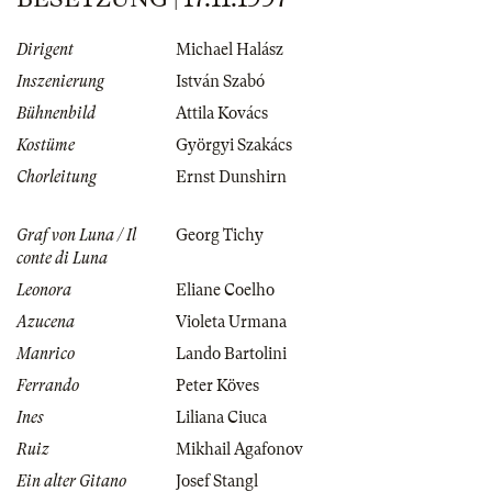
Dirigent
Michael Halász
Inszenierung
István Szabó
Bühnenbild
Attila Kovács
Kostüme
Györgyi Szakács
Chorleitung
Ernst Dunshirn
Graf von Luna / Il
Georg Tichy
conte di Luna
Leonora
Eliane Coelho
Azucena
Violeta Urmana
Manrico
Lando Bartolini
Ferrando
Peter Köves
Ines
Liliana Ciuca
Ruiz
Mikhail Agafonov
Ein alter Gitano
Josef Stangl