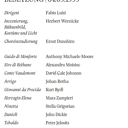
Dirigent
Fabio Luisi
Inszenierung,
Herbert Wernicke
Bühnenbild,
Kostüme und Licht
Choreinstudierung
Ernst Dunshirn
Guido di Monforte
Anthony Michaels-Moore
Sire di Béthune
Alexandru Moisiuc
Conte Vaudemont
David Cale Johnson
Arrigo
Johan Botha
Giovanni da Procida
Kurt Rydl
Herzogin Elena
Mara Zampieri
Ninetta
Stella Grigorian
Danieli
John Dickie
Tebaldo
Peter Jelosits