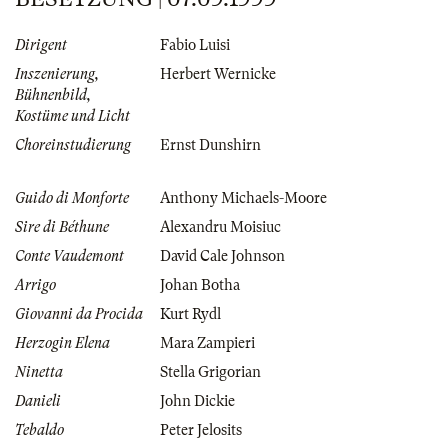
Dirigent
Fabio Luisi
Inszenierung,
Herbert Wernicke
Bühnenbild,
Kostüme und Licht
Choreinstudierung
Ernst Dunshirn
Guido di Monforte
Anthony Michaels-Moore
Sire di Béthune
Alexandru Moisiuc
Conte Vaudemont
David Cale Johnson
Arrigo
Johan Botha
Giovanni da Procida
Kurt Rydl
Herzogin Elena
Mara Zampieri
Ninetta
Stella Grigorian
Danieli
John Dickie
Tebaldo
Peter Jelosits