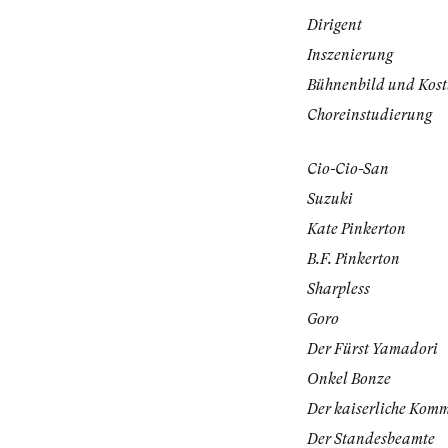
Dirigent
Inszenierung
Bühnenbild und Kos
Choreinstudierung
Cio-Cio-San
Suzuki
Kate Pinkerton
B.F. Pinkerton
Sharpless
Goro
Der Fürst Yamadori
Onkel Bonze
Der kaiserliche Komm
Der Standesbeamte