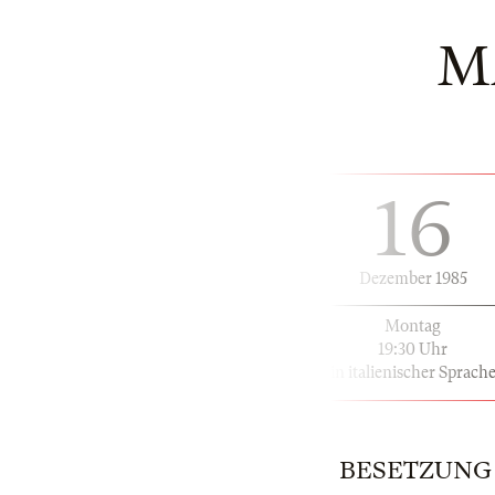
M
16
Dezember 1985
Montag
19:30 Uhr
in italienischer Sprach
BESETZUNG |