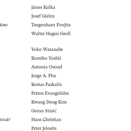
János Kulka
Josef Gielen
tüme
Tsugouharu Foujita
Walter Hagen-Groll
Yoko Watanabe
Kumiko Yoshii
Antonia Osond
Jorge A. Pita
Kostas Paskalis
Petros Evangelides
Kwang Dong Kim
Goran Simić
issär
Hans Christian
Peter Jelosits