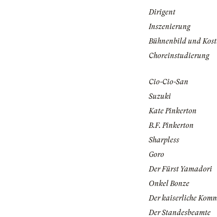
Dirigent
Inszenierung
Bühnenbild und Kos
Choreinstudierung
Cio-Cio-San
Suzuki
Kate Pinkerton
B.F. Pinkerton
Sharpless
Goro
Der Fürst Yamadori
Onkel Bonze
Der kaiserliche Komm
Der Standesbeamte