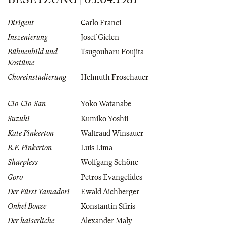
Dirigent
Carlo Franci
Inszenierung
Josef Gielen
Bühnenbild und
Tsugouharu Foujita
Kostüme
Choreinstudierung
Helmuth Froschauer
Cio-Cio-San
Yoko Watanabe
Suzuki
Kumiko Yoshii
Kate Pinkerton
Waltraud Winsauer
B.F. Pinkerton
Luis Lima
Sharpless
Wolfgang Schöne
Goro
Petros Evangelides
Der Fürst Yamadori
Ewald Aichberger
Onkel Bonze
Konstantin Sfiris
Der kaiserliche
Alexander Maly