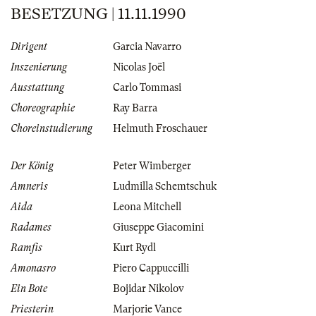
BESETZUNG | 11.11.1990
Dirigent
Garcia Navarro
Inszenierung
Nicolas Joël
Ausstattung
Carlo Tommasi
Choreographie
Ray Barra
Choreinstudierung
Helmuth Froschauer
Der König
Peter Wimberger
Amneris
Ludmilla Schemtschuk
Aida
Leona Mitchell
Radames
Giuseppe Giacomini
Ramfis
Kurt Rydl
Amonasro
Piero Cappuccilli
Ein Bote
Bojidar Nikolov
Priesterin
Marjorie Vance