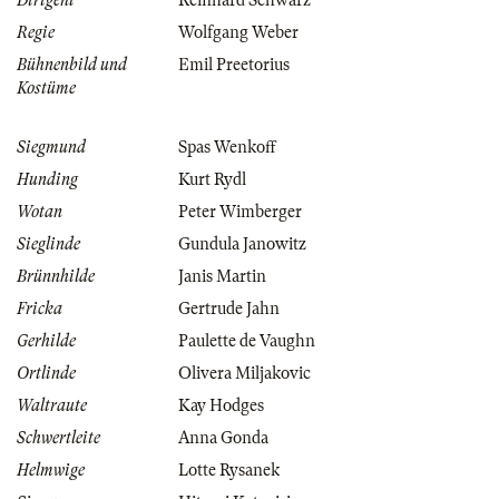
Dirigent
Reinhard Schwarz
Regie
Wolfgang Weber
Bühnenbild und
Emil Preetorius
Kostüme
Siegmund
Spas Wenkoff
Hunding
Kurt Rydl
Wotan
Peter Wimberger
Sieglinde
Gundula Janowitz
Brünnhilde
Janis Martin
Fricka
Gertrude Jahn
Gerhilde
Paulette de Vaughn
Ortlinde
Olivera Miljakovic
Waltraute
Kay Hodges
Schwertleite
Anna Gonda
Helmwige
Lotte Rysanek