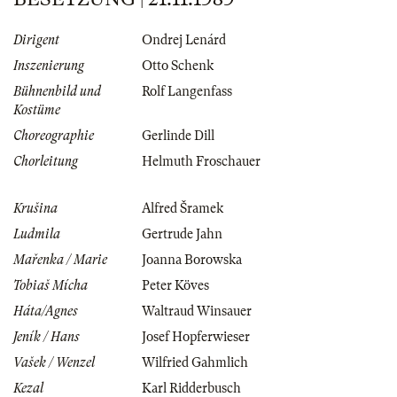
Dirigent
Ondrej Lenárd
Inszenierung
Otto Schenk
Bühnenbild und
Rolf Langenfass
Kostüme
Choreographie
Gerlinde Dill
Chorleitung
Helmuth Froschauer
Krušina
Alfred Šramek
Ludmila
Gertrude Jahn
Mařenka / Marie
Joanna Borowska
Tobiaš Mícha
Peter Köves
Háta/Agnes
Waltraud Winsauer
Jeník / Hans
Josef Hopferwieser
Vašek / Wenzel
Wilfried Gahmlich
Kezal
Karl Ridderbusch