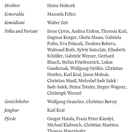
Direktor
Heinz Holecek
Esmeralda
Manuela Felice
Komödiant
Walter Zeh
Polka und Furiant
Irene Cyrus
,
Andrea Erdesz
,
Theresia Karl
,
Dagmar Korger
,
Gloria Maass
,
Gabriela
Poihs
,
Eva Polacek
,
Teodora Robeva
,
Waltraud Ruth
,
Sylvie Sainclair
,
Elisabeth
Schüller
,
Gabriele Werner
,
Gerhard
Blasch
,
Stefan Friedenreich
,
Lukas
Gaudernak
,
Wolfgang Gröller
,
Christian
Herden
,
Karl Kral
,
János Molnár
,
Christian Musil
,
Mehrdad Sadr Salek /
Sadr-Salek
,
Heinz Totzler
,
Jürgen Wagner
,
Christoph Wenzel
Gewichtheber
Wolfgang Grascher
,
Christian Rovny
Jongleur
Karl Kral
Pferde
Gregor Hatala
,
Franz Peter Károlyi
,
Michael Klabouch
,
Christian Martinu
,
Thomas Mayerhofer