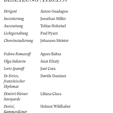
Dirigent
Anton Guadagno
Inszenierung
Jonathan Miller
Ausstattung
Tobias Hoheisel
Lichtgestaltung
Paul Pyant
Choreinstudierung
Johannes Meister
Fedora Romazoff
Agnes Baltsa
Olga Sukarew
Anat Efraty
Loris Ipanoff
José Cura
De Siriex,
Davide Damiani
französischer
Diplomat
Dimitri/kleiner
Liliana Ciuca
Savoyarde
Desiré,
Helmut Wildhaber
Kammerdiener