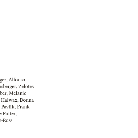
ger
,
Alfonso
sberger
,
Zelotes
ber
,
Melanie
e Halwax
,
Donna
 Pavlik
,
Frank
e Potter
,
e-Ross