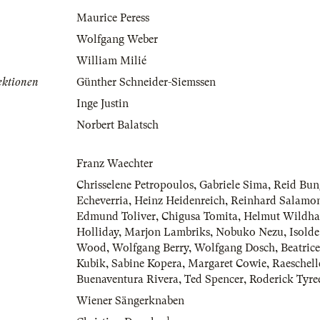
Maurice Peress
Wolfgang Weber
William Milié
ektionen
Günther Schneider-Siemssen
Inge Justin
Norbert Balatsch
Franz Waechter
Chrisselene Petropoulos
,
Gabriele Sima
,
Reid Bun
Echeverria
,
Heinz Heidenreich
,
Reinhard Salamon
Edmund Toliver
,
Chigusa Tomita
,
Helmut Wildha
Holliday
,
Marjon Lambriks
,
Nobuko Nezu
,
Isold
Wood
,
Wolfgang Berry
,
Wolfgang Dosch
,
Beatrice
Kubik
,
Sabine Kopera
,
Margaret Cowie
,
Raeschell
Buenaventura Rivera
,
Ted Spencer
,
Roderick Tyre
Wiener Sängerknaben
1