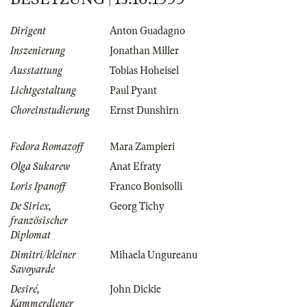
Dirigent
Anton Guadagno
Inszenierung
Jonathan Miller
Ausstattung
Tobias Hoheisel
Lichtgestaltung
Paul Pyant
Choreinstudierung
Ernst Dunshirn
Fedora Romazoff
Mara Zampieri
Olga Sukarew
Anat Efraty
Loris Ipanoff
Franco Bonisolli
De Siriex,
Georg Tichy
französischer
Diplomat
Dimitri/kleiner
Mihaela Ungureanu
Savoyarde
Desiré,
John Dickie
Kammerdiener