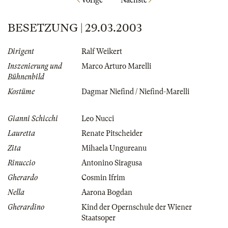
Vorige
Nächste
BESETZUNG | 29.03.2003
Dirigent
Ralf Weikert
Inszenierung und
Marco Arturo Marelli
Bühnenbild
Kostüme
Dagmar Niefind / Niefind-Marelli
Gianni Schicchi
Leo Nucci
Lauretta
Renate Pitscheider
Zita
Mihaela Ungureanu
Rinuccio
Antonino Siragusa
Gherardo
Cosmin Ifrim
Nella
Aarona Bogdan
Gherardino
Kind der Opernschule der Wiener
Staatsoper