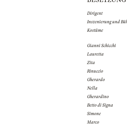
Dirigent
Inszenierung und Bü
Kostüme
Gianni Schicchi
Lauretta
Zita
Rinuccio
Gherardo
Nella
Gherardino
Betto di Signa
Simone
Marco