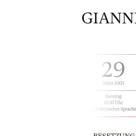
GIANNI
29
März 2003
Samstag
19:30 Uhr
in italienischer Sprach
BESETZUNG |