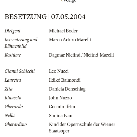
Vorige
BESETZUNG | 07.05.2004
Dirigent
Michael Boder
Inszenierung und
Marco Arturo Marelli
Bühnenbild
Kostüme
Dagmar Niefind / Niefind-Marelli
Gianni Schicchi
Leo Nucci
Lauretta
Ildikó Raimondi
Zita
Daniela Denschlag
Rinuccio
John Nuzzo
Gherardo
Cosmin Ifrim
Nella
Simina Ivan
Gherardino
Kind der Opernschule der Wiener
Staatsoper