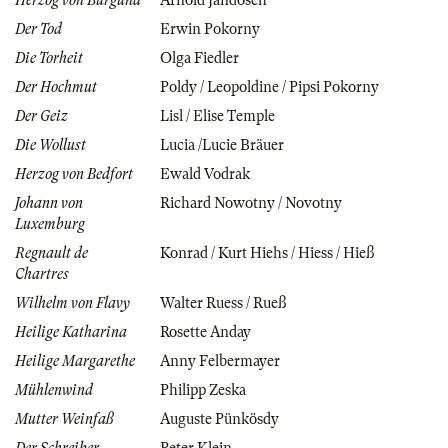
Herzog von Burgund
Arnold Jandosch
Der Tod
Erwin Pokorny
Die Torheit
Olga Fiedler
Der Hochmut
Poldy / Leopoldine / Pipsi Pokorny
Der Geiz
Lisl / Elise Temple
Die Wollust
Lucia /Lucie Bräuer
Herzog von Bedfort
Ewald Vodrak
Johann von
Richard Nowotny / Novotny
Luxemburg
Regnault de
Konrad / Kurt Hiehs / Hiess / Hieß
Chartres
Wilhelm von Flavy
Walter Ruess / Rueß
Heilige Katharina
Rosette Anday
Heilige Margarethe
Anny Felbermayer
Mühlenwind
Philipp Zeska
Mutter Weinfaß
Auguste Pünkösdy