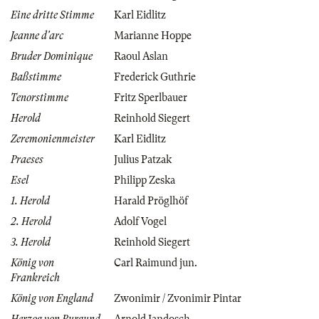
Eine dritte Stimme
Karl Eidlitz
Jeanne d'arc
Marianne Hoppe
Bruder Dominique
Raoul Aslan
Baßstimme
Frederick Guthrie
Tenorstimme
Fritz Sperlbauer
Herold
Reinhold Siegert
Zeremonienmeister
Karl Eidlitz
Praeses
Julius Patzak
Esel
Philipp Zeska
1. Herold
Harald Pröglhöf
2. Herold
Adolf Vogel
3. Herold
Reinhold Siegert
König von
Carl Raimund jun.
Frankreich
König von England
Zwonimir / Zvonimir Pintar