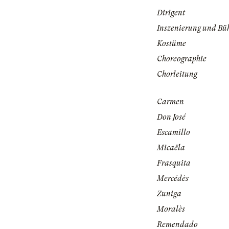
Dirigent
Inszenierung und Bü
Kostüme
Choreographie
Chorleitung
Carmen
Don José
Escamillo
Micaëla
Frasquita
Mercédès
Zuniga
Moralès
Remendado