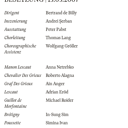
Dirigent
Bertrand de Billy
Inszenierung
Andrei Şerban
Ausstattung
Peter Pabst
Chorleitung
Thomas Lang
Choreographische
Wolfgang Gröller
Assistenz
Manon Lescaut
Anna Netrebko
Chevalier Des Grieux
Roberto Alagna
Graf Des Grieux
Ain Anger
Lescaut
Adrian Eröd
Guillot de
Michael Roider
Morfontaine
Brétigny
In-Sung Sim
Poussette
Simina Ivan