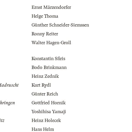
Ernst Märzendorfer
Helge Thoma
Günther Schneider-Siemssen
Ronny Reiter
Walter Hagen-Groll
Konstantin Sfiris
Bodo Brinkmann
Heinz Zednik
Madruscht
Kurt Rydl
Günter Reich
thringen
Gottfried Hornik
Yoshihisa Yamaji
itz
Heinz Holecek
Hans Helm