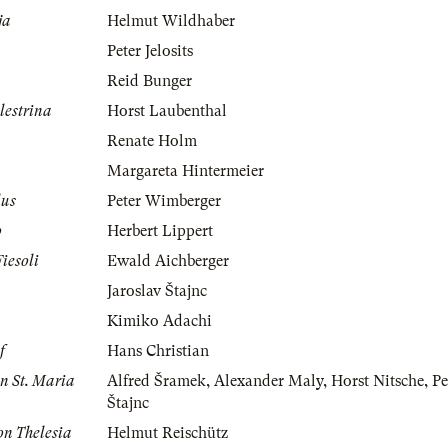
ja
Helmut Wildhaber
Peter Jelosits
Reid Bunger
lestrina
Horst Laubenthal
Renate Holm
Margareta Hintermeier
lus
Peter Wimberger
o
Herbert Lippert
Fiesoli
Ewald Aichberger
Jaroslav Štajnc
Kimiko Adachi
f
Hans Christian
n St. Maria
Alfred Šramek
,
Alexander Maly
,
Horst Nitsche
,
Pe
Štajnc
on Thelesia
Helmut Reischütz