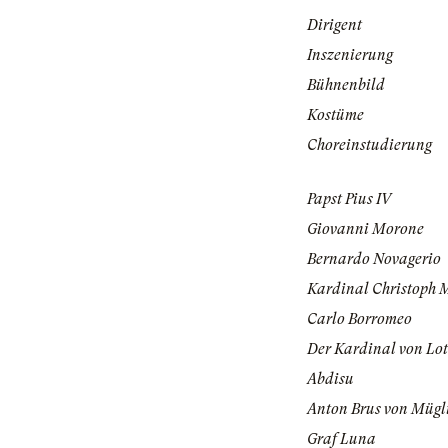
Dirigent
Inszenierung
Bühnenbild
Kostüme
Choreinstudierung
Papst Pius IV
Giovanni Morone
Bernardo Novagerio
Kardinal Christoph 
Carlo Borromeo
Der Kardinal von Lo
Abdisu
Anton Brus von Mügl
Graf Luna