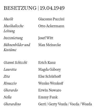
BESETZUNG | 19.04.1949
Musik
Giacomo Puccini
Musikalische
Otto Ackermann
Leitung
Inszenierung
Josef Witt
Bühnenbilder und
Max Meinecke
Kostüme
Gianni Schicchi
Erich Kunz
Lauretta
Magda Gábory
Zita
Else Schürhoff
Rinuccio
Wenko Wenkoff
Gherardo
Erwin Nowaro
Nella
Emmy Funk
Gherardino
Gerti / Gerty Vozda / Vocda / Wozda