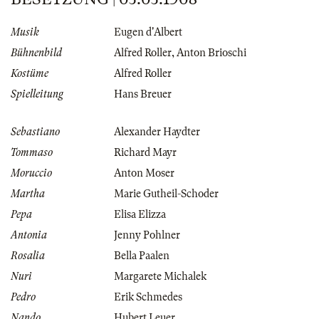
Musik
Eugen d'Albert
Bühnenbild
Alfred Roller
,
Anton Brioschi
Kostüme
Alfred Roller
Spielleitung
Hans Breuer
Sebastiano
Alexander Haydter
Tommaso
Richard Mayr
Moruccio
Anton Moser
Martha
Marie Gutheil-Schoder
Pepa
Elisa Elizza
Antonia
Jenny Pohlner
Rosalia
Bella Paalen
Nuri
Margarete Michalek
Pedro
Erik Schmedes
Nando
Hubert Leuer