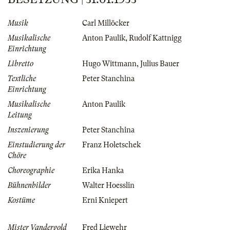
Musik
Carl Millöcker
Musikalische
Anton Paulik
,
Rudolf Kattnigg
Einrichtung
Libretto
Hugo Wittmann
,
Julius Bauer
Textliche
Peter Stanchina
Einrichtung
Musikalische
Anton Paulik
Leitung
Inszenierung
Peter Stanchina
Einstudierung der
Franz Holetschek
Chöre
Choreographie
Erika Hanka
Bühnenbilder
Walter Hoesslin
Kostüme
Erni Kniepert
Mister Vandergold
Fred Liewehr