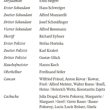
Shrydaman
Emil Siegert
Erster Sekundant
Hans Schweiger
Zweiter Sekundant
Alfred Muzzarelli
Dritter Sekundant
Josef Schmidinger
Vierter Sekundant
Alfred Rossmann
Sheriff
Richard Eybner
Erster Polizist
Stefan Horinka
Zweiter Polizist
Karl Kralert
Dritter Polizist
Gustav Glück
Haushofmeister
Hanns Koch
Oberkellner
Ferdinand Seiler
Cancan
Wilfried Fränzl
,
Anton Kovar / Kowar
,
Fred / Alfred Meister
,
Walter Ruess / Rueß
,
Heinz / Heinrich Weitz
,
Konstantin Zajetz
Cachucha
Julia Drapal
,
Erwin Pokorny
,
Margarete /
Margaret / Gretl / Grete Bauer / Bauer-
Pokorny
,
Lucia /Lucie Bräuer
,
Gisela