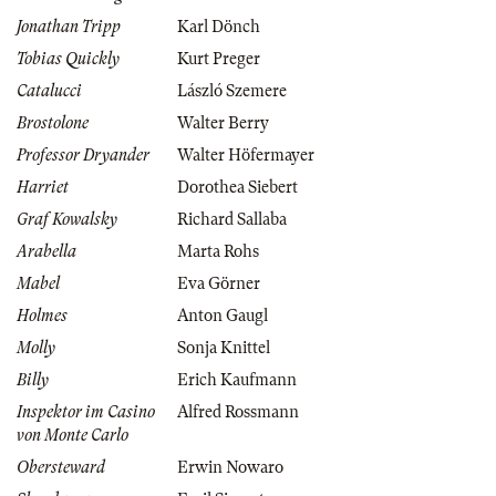
Jonathan Tripp
Karl Dönch
Tobias Quickly
Kurt Preger
Catalucci
László Szemere
Brostolone
Walter Berry
Professor Dryander
Walter Höfermayer
Harriet
Dorothea Siebert
Graf Kowalsky
Richard Sallaba
Arabella
Marta Rohs
Mabel
Eva Görner
Holmes
Anton Gaugl
Molly
Sonja Knittel
Billy
Erich Kaufmann
Inspektor im Casino
Alfred Rossmann
von Monte Carlo
Obersteward
Erwin Nowaro