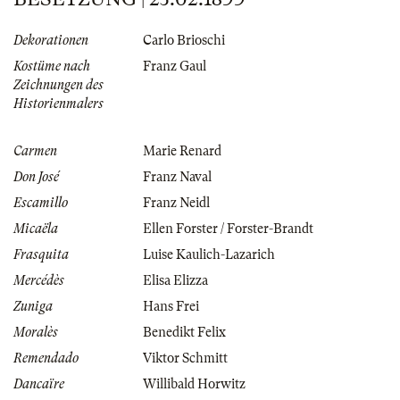
Dekorationen
Carlo Brioschi
Kostüme nach
Franz Gaul
Zeichnungen des
Historienmalers
Carmen
Marie Renard
Don José
Franz Naval
Escamillo
Franz Neidl
Micaëla
Ellen Forster / Forster-Brandt
Frasquita
Luise Kaulich-Lazarich
Mercédès
Elisa Elizza
Zuniga
Hans Frei
Moralès
Benedikt Felix
Remendado
Viktor Schmitt
Dancaïre
Willibald Horwitz