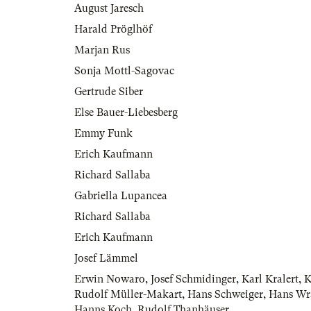
August Jaresch
Harald Pröglhöf
Marjan Rus
Sonja Mottl-Sagovac
Gertrude Siber
Else Bauer-Liebesberg
Emmy Funk
Erich Kaufmann
Richard Sallaba
Gabriella Lupancea
Richard Sallaba
Erich Kaufmann
Josef Lämmel
Erwin Nowaro
,
Josef Schmidinger
,
Karl Kralert
,
K
Rudolf Müller-Makart
,
Hans Schweiger
,
Hans Wr
Hanns Koch
,
Rudolf Thanhäuser