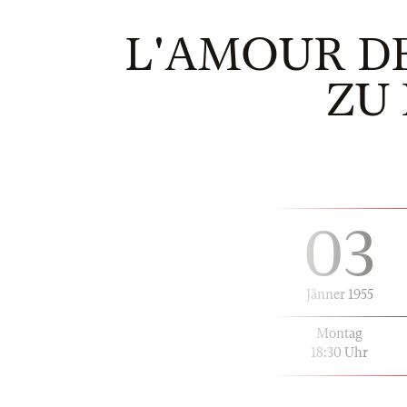
L'AMOUR DE
ZU
03
Jänner 1955
Montag
18:30 Uhr