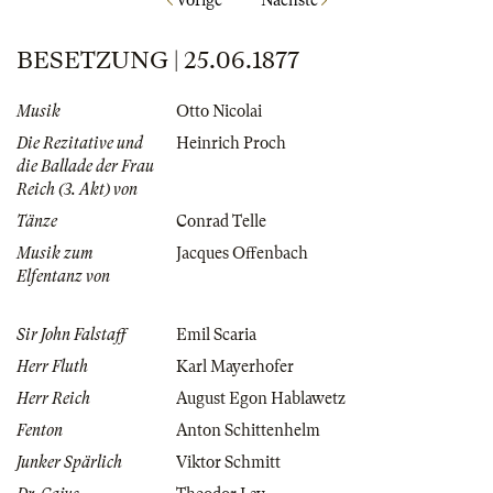
Vorige
Nächste
BESETZUNG | 25.06.1877
Musik
Otto Nicolai
Die Rezitative und
Heinrich Proch
die Ballade der Frau
Reich (3. Akt) von
Tänze
Conrad Telle
Musik zum
Jacques Offenbach
Elfentanz von
Sir John Falstaff
Emil Scaria
Herr Fluth
Karl Mayerhofer
Herr Reich
August Egon Hablawetz
Fenton
Anton Schittenhelm
Junker Spärlich
Viktor Schmitt