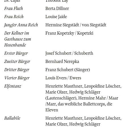
Dr. Cajus
Theodor Lay
Frau Fluth
Berta Dillner
Frau Reich
Louise Jaide
Jungfer Anna Reich
Hermine Siegstädt / von Siegstädt
Der Kellner im
Franz Kopetzky / Kopetzki
Gasthause zum
Hosenbande
Erster Bürger
Josef Schubert / Schuberth
Zweiter Bürger
Bernhard Nerepka
Dritter Bürger
Franz Schubert (Sänger)
Vierter Bürger
Louis Evers / Ewers
Elfentanz
Henriette Mauthner
,
Leopoldine Löscher
,
Marie Olzer
,
Hedwig Schläger
(Lautenschläger)
,
Hermine Mahr / Maar
/Marr
,
das weibliche Ballettcorps
,
die
Eleven
Ballabile
Henriette Mauthner
,
Leopoldine Löscher
,
Marie Olzer
,
Hedwig Schläger