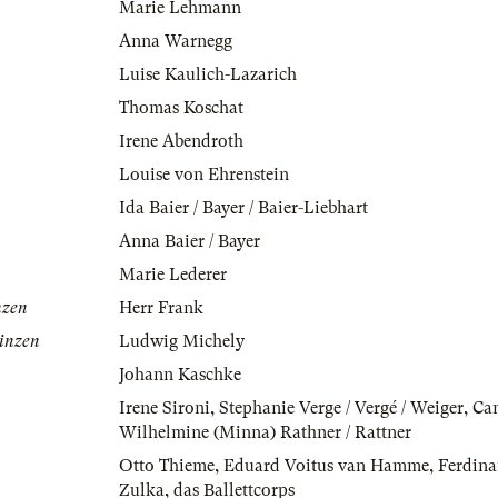
Marie Lehmann
Anna Warnegg
Luise Kaulich-Lazarich
Thomas Koschat
Irene Abendroth
Louise von Ehrenstein
Ida Baier / Bayer / Baier-Liebhart
Anna Baier / Bayer
Marie Lederer
nzen
Herr Frank
rinzen
Ludwig Michely
Johann Kaschke
Irene Sironi
,
Stephanie Verge / Vergé / Weiger
,
Cam
Wilhelmine (Minna) Rathner / Rattner
Otto Thieme
,
Eduard Voitus van Hamme
,
Ferdina
Zulka
,
das Ballettcorps