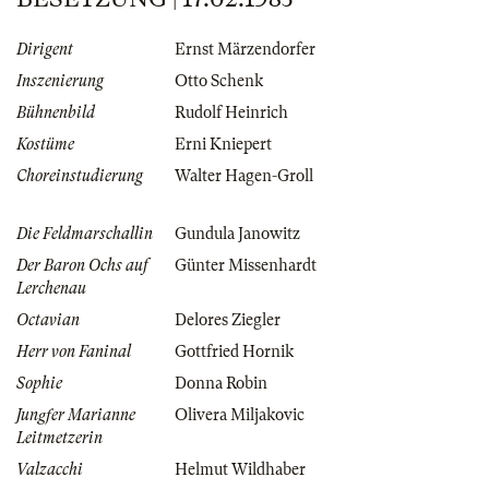
Dirigent
Ernst Märzendorfer
Inszenierung
Otto Schenk
Bühnenbild
Rudolf Heinrich
Kostüme
Erni Kniepert
Choreinstudierung
Walter Hagen-Groll
Die Feldmarschallin
Gundula Janowitz
Der Baron Ochs auf
Günter Missenhardt
Lerchenau
Octavian
Delores Ziegler
Herr von Faninal
Gottfried Hornik
Sophie
Donna Robin
Jungfer Marianne
Olivera Miljakovic
Leitmetzerin
Valzacchi
Helmut Wildhaber