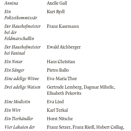
Annina
Axelle Gall
Ein
Kurt Rydl
Polizeikommissär
Der Haushofmeister
Franz Kasemann
bei der
Feldmarschallin
Der Haushofmeister
Ewald Aichberger
bei Faninal
Ein Notar
Hans Christian
Ein Sänger
Pietro Ballo
Eine adelige Witwe
Eva-Maria Thor
Drei adelige Waisen
Gertrude Lemberg
,
Dagmar Mihelic
,
Elisabeth Pekovits
Eine Modistin
Eva Lind
Ein Wirt
Karl Terkal
Ein Tierhändler
Horst Nitsche
Vier Lakaien der
Franz Setzer
,
Franz Riedl
,
Hubert Csillag
,