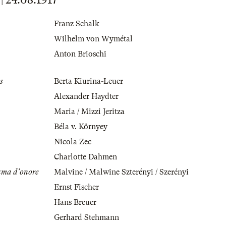
Franz Schalk
Wilhelm von Wymétal
Anton Brioschi
s
Berta Kiurina-Leuer
Alexander Haydter
Maria / Mizzi Jeritza
Béla v. Környey
Nicola Zec
Charlotte Dahmen
ama d'onore
Malvine / Malwine Szterényi / Szerényi
Ernst Fischer
Hans Breuer
Gerhard Stehmann