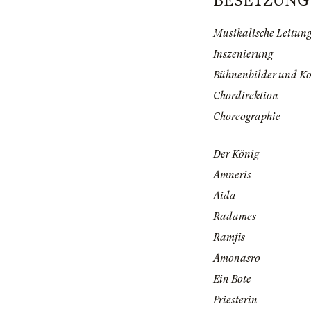
BESETZUNG | 
Musikalische Leitun
Inszenierung
Bühnenbilder und K
Chordirektion
Choreographie
Der König
Amneris
Aida
Radames
Ramfis
Amonasro
Ein Bote
Priesterin