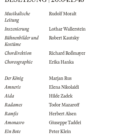
Musikalische
Rudolf Moralt
Leitung
Inszenierung
Lothar Wallerstein
Bühnenbilder und
Robert Kautsky
Kostüme
Chordirektion
Richard Roßmayer
Choreographie
Erika Hanka
Der König
Marjan Rus
Amneris
Elena Nikolaidi
Aida
Hilde Zadek
Radames
Todor Mazaroff
Ramfis
Herbert Alsen
Amonasro
Giuseppe Taddei
Ein Bote
Peter Klein