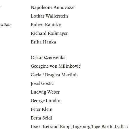
g
Napoleone Annovazzi
Lothar Wallerstein
ostüme
Robert Kautsky
Richard Roßmayer
Erika Hanka
Oskar Czerwenka
Georgine von Milinković
Carla / Dragica Martinis
Josef Gostic
Ludwig Weber
George London
Peter Klein
Berta Seidl
Ilse / Ilsetraud Kopp
,
Ingeborg/Inge Barth
,
Lydia /