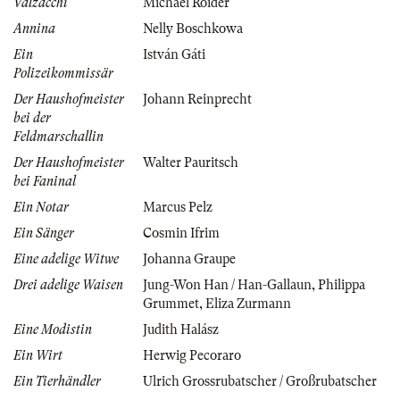
Valzacchi
Michael Roider
Annina
Nelly Boschkowa
Ein
István Gáti
Polizeikommissär
Der Haushofmeister
Johann Reinprecht
bei der
Feldmarschallin
Der Haushofmeister
Walter Pauritsch
bei Faninal
Ein Notar
Marcus Pelz
Ein Sänger
Cosmin Ifrim
Eine adelige Witwe
Johanna Graupe
Drei adelige Waisen
Jung-Won Han / Han-Gallaun
,
Philippa
Grummet
,
Eliza Zurmann
Eine Modistin
Judith Halász
Ein Wirt
Herwig Pecoraro
Ein Tierhändler
Ulrich Grossrubatscher / Großrubatscher