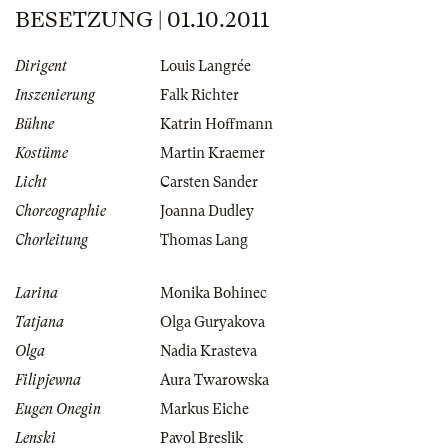
BESETZUNG | 01.10.2011
Dirigent
Louis Langrée
Inszenierung
Falk Richter
Bühne
Katrin Hoffmann
Kostüme
Martin Kraemer
Licht
Carsten Sander
Choreographie
Joanna Dudley
Chorleitung
Thomas Lang
Larina
Monika Bohinec
Tatjana
Olga Guryakova
Olga
Nadia Krasteva
Filipjewna
Aura Twarowska
Eugen Onegin
Markus Eiche
Lenski
Pavol Breslik