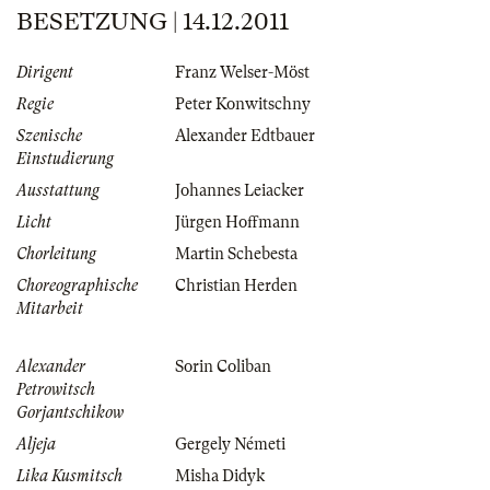
BESETZUNG | 14.12.2011
Dirigent
Franz Welser-Möst
Regie
Peter Konwitschny
Szenische
Alexander Edtbauer
Einstudierung
Ausstattung
Johannes Leiacker
Licht
Jürgen Hoffmann
Chorleitung
Martin Schebesta
Choreographische
Christian Herden
Mitarbeit
Alexander
Sorin Coliban
Petrowitsch
Gorjantschikow
Aljeja
Gergely Németi
Lika Kusmitsch
Misha Didyk