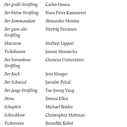
Der große Sträfling
Carlos Osuna
Der kleine Sträfling
Hans Peter Kammerer
Der Kommandant
Alexandru Moisiuc
Der ganz alte
Herwig Pecoraro
Sträfling
Skuratow
Herbert Lippert
Tschekunow
Janusz Monarcha
Der betrunkene
Clemens Unterreiner
Sträfling
Der Koch
Jens Musger
Der Schmied
Jaroslav Pehal
Der junge Sträfling
Tae-Joong Yang
Dirne
Donna Ellen
Schapkin
Michael Roider
Schischkow
Christopher Maltman
Tscherewin
Benedikt Kobel