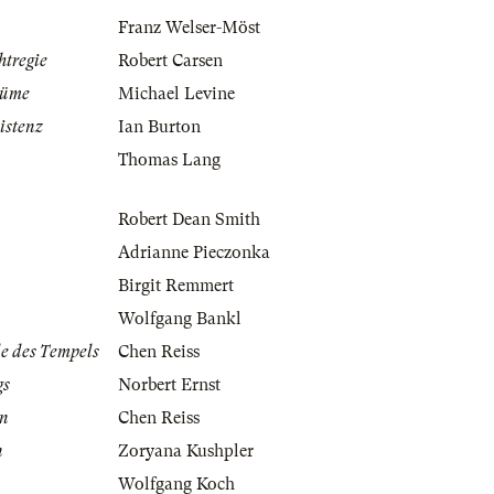
Franz Welser-Möst
htregie
Robert Carsen
tüme
Michael Levine
istenz
Ian Burton
Thomas Lang
Robert Dean Smith
Adrianne Pieczonka
Birgit Remmert
Wolfgang Bankl
le des Tempels
Chen Reiss
gs
Norbert Ernst
en
Chen Reiss
n
Zoryana Kushpler
Wolfgang Koch