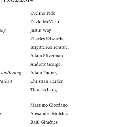
Evelino Pidò
David McVicar
ung
Justin Way
Charles Edwards
Brigitte Reiffenstuel
Adam Silverman
Andrew George
nstudierung
Adam Pudney
tarbeit
Christian Herden
Thomas Lang
Massimo Giordano
n
Alexandru Moisiuc
Raúl Giménez