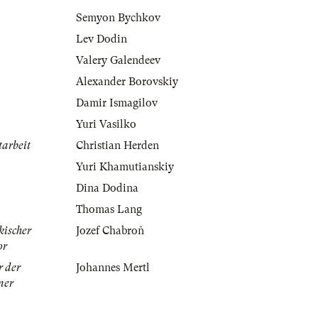
Semyon Bychkov
Lev Dodin
Valery Galendeev
Alexander Borovskiy
Damir Ismagilov
Yuri Vasilko
tarbeit
Christian Herden
Yuri Khamutianskiy
Dina Dodina
Thomas Lang
kischer
Jozef Chabroň
or
r der
Johannes Mertl
ner