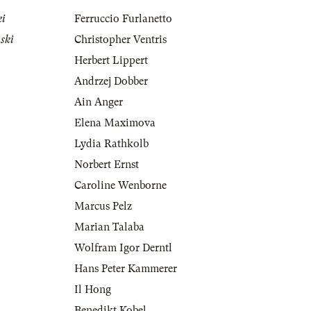
ki
Ferruccio Furlanetto
ski
Christopher Ventris
Herbert Lippert
Andrzej Dobber
Ain Anger
Elena Maximova
Lydia Rathkolb
Norbert Ernst
Caroline Wenborne
Marcus Pelz
Marian Talaba
Wolfram Igor Derntl
Hans Peter Kammerer
Il Hong
Benedikt Kobel