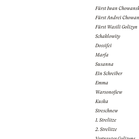
Fürst Iwan Chowans
Fürst Andrei Chowan
Fürst Wasili Golizyn
Schaklowity
Dossifei
Marfa
Susanna
Ein Schreiber
Emma
Warsonofiew
Kuska
Streschnew
1. Strelitze
2. Strelitze
Vertrauter Golizyns