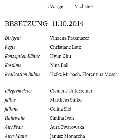
Vorige
Nächste
BESETZUNG | 11.10.2014
Dirigent
Vinzenz Praxmarer
Regie
Christiane Lutz
Konzeption Bühne
Hyun Chu
Kostüme
Nina Ball
Realisation Bühne
Heike Mirbach
,
Florentina Moser
Bürgermeister
Clemens Unterreiner
Julius
Mattheus Sinko
Juliane
Celina Sild
Hullewulle
Simina Ivan
Alte Frau
Aura Twarowska
Alter Mann
Janusz Monarcha