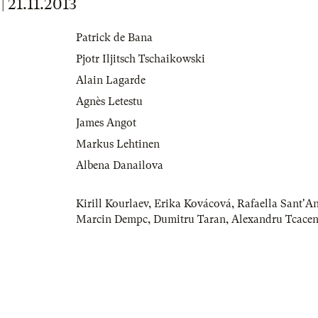
21.11.2013
Patrick de Bana
Pjotr Iljitsch Tschaikowski
Alain Lagarde
Agnès Letestu
James Angot
Markus Lehtinen
Albena Danailova
Kirill Kourlaev
,
Erika Kovácová
,
Rafaella Sant'A
Marcin Dempc
,
Dumitru Taran
,
Alexandru Tcace