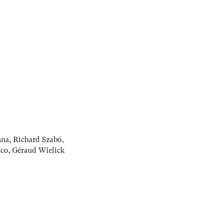
nna
,
Richard Szabó
,
nco
,
Géraud Wielick