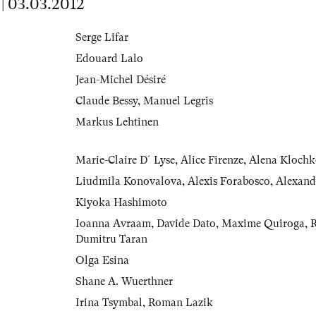
 03.03.2012
Serge Lifar
Edouard Lalo
Jean-Michel Désiré
Claude Bessy
,
Manuel Legris
Markus Lehtinen
Marie-Claire D´Lyse
,
Alice Firenze
,
Alena Kloch
Liudmila Konovalova
,
Alexis Forabosco
,
Alexand
Kiyoka Hashimoto
Ioanna Avraam
,
Davide Dato
,
Maxime Quiroga
,
R
Dumitru Taran
Olga Esina
Shane A. Wuerthner
Irina Tsymbal
,
Roman Lazik