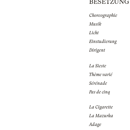
BESETZUNG |
Choreographie
Musik
Licht
Einstudierung
Dirigent
La Sieste
Thème varié
Sérénade
Pas de cinq
La Cigarette
La Mazurka
Adage