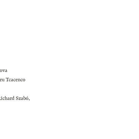
kova
ru Tcacenco
ichard Szabó
,