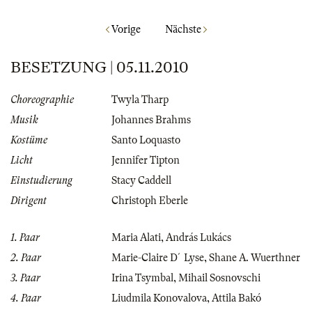
Vorige
Nächste
BESETZUNG | 05.11.2010
Choreographie
Twyla Tharp
Musik
Johannes Brahms
Kostüme
Santo Loquasto
Licht
Jennifer Tipton
Einstudierung
Stacy Caddell
Dirigent
Christoph Eberle
1. Paar
Maria Alati
,
András Lukács
2. Paar
Marie-Claire D´Lyse
,
Shane A. Wuerthner
3. Paar
Irina Tsymbal
,
Mihail Sosnovschi
4. Paar
Liudmila Konovalova
,
Attila Bakó