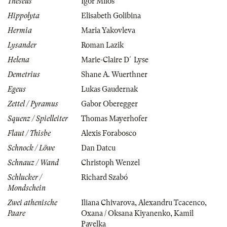
Theseus
Igor Milos
Hippolyta
Elisabeth Golibina
Hermia
Maria Yakovleva
Lysander
Roman Lazik
Helena
Marie-Claire D´Lyse
Demetrius
Shane A. Wuerthner
Egeus
Lukas Gaudernak
Zettel / Pyramus
Gabor Oberegger
Squenz / Spielleiter
Thomas Mayerhofer
Flaut / Thisbe
Alexis Forabosco
Schnock / Löwe
Dan Datcu
Schnauz / Wand
Christoph Wenzel
Schlucker /
Richard Szabó
Mondschein
Zwei athenische
Iliana Chivarova
,
Alexandru Tcacenco
,
Paare
Oxana / Oksana Kiyanenko
,
Kamil
Pavelka