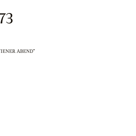
73
l "WIENER ABEND"