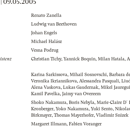
 09.05.2005
Renato Zanella
Ludwig van Beethoven
Johan Engels
Michael Halász
Vesna Podrug
istenz
Christian Tichy
,
Yannick Boquin
,
Milan Hatala
,
A
Karina Sarkissova
,
Mihail Sosnovschi
,
Barbara de
Veronika Ikriannikova
,
Alessandra Pasquali
,
Liu
Alena Vaskova
,
Lukas Gaudernak
,
Mikel Jauregu
Kamil Pavelka
,
Jaimy van Overeem
Shoko Nakamura
,
Boris Nebyla
,
Marie-Claire D´
Kronberger
,
Yoko Nakamura
,
Yuki Sento
,
Nikola
Birkmayer
,
Thomas Mayerhofer
,
Vladimir Snizek
Margaret Illmann
,
Fabien Voranger