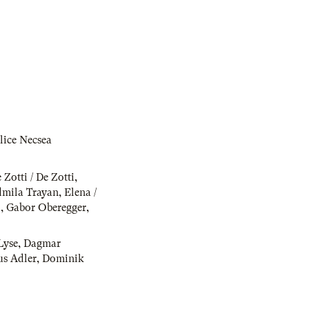
lice Necsea
 Zotti / De Zotti
,
dmila Trayan
,
Elena /
i
,
Gabor Oberegger
,
Lyse
,
Dagmar
us Adler
,
Dominik