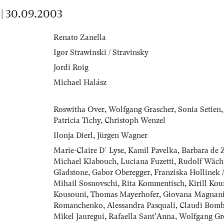
 30.09.2003
Renato Zanella
Igor Strawinski / Stravinsky
Jordi Roig
Michael Halász
Roswitha Over
,
Wolfgang Grascher
,
Sonia Setien
Patricia Tichy
,
Christoph Wenzel
Ilonja Dierl
,
Jürgen Wagner
Marie-Claire D´Lyse
,
Kamil Pavelka
,
Barbara de Z
Michael Klabouch
,
Luciana Fuzetti
,
Rudolf Wäch
Gladstone
,
Gabor Oberegger
,
Franziska Hollinek 
Mihail Sosnovschi
,
Rita Kommentisch
,
Kirill Kou
Kousouni
,
Thomas Mayerhofer
,
Giovana Magnan
Romanchenko
,
Alessandra Pasquali
,
Claudi Bom
Mikel Jauregui
,
Rafaella Sant'Anna
,
Wolfgang Grö