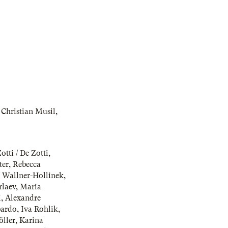
,
Christian Musil
,
otti / De Zotti
,
ter
,
Rebecca
/ Wallner-Hollinek
,
rlaev
,
Maria
i
,
Alexandre
bardo
,
Iva Rohlik
,
ller
,
Karina