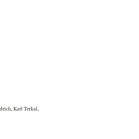
edrich
,
Karl Terkal
,