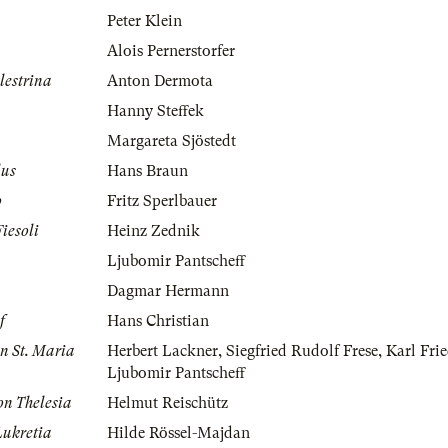
Peter Klein
Alois Pernerstorfer
lestrina
Anton Dermota
Hanny Steffek
Margareta Sjöstedt
lus
Hans Braun
o
Fritz Sperlbauer
Fiesoli
Heinz Zednik
Ljubomir Pantscheff
Dagmar Hermann
f
Hans Christian
n St. Maria
Herbert Lackner
,
Siegfried Rudolf Frese
,
Karl Fri
Ljubomir Pantscheff
on Thelesia
Helmut Reischütz
Lukretia
Hilde Rössel-Majdan