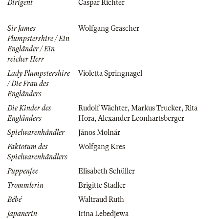
Dirigent
Caspar Richter
Sir James
Wolfgang Grascher
Plumpstershire / Ein
Engländer / Ein
reicher Herr
Lady Plumpstershire
Violetta Springnagel
/ Die Frau des
Engländers
Die Kinder des
Rudolf Wächter
,
Markus Trucker
,
Rita
Engländers
Hora
,
Alexander Leonhartsberger
Spielwarenhändler
János Molnár
Faktotum des
Wolfgang Kres
Spielwarenhändlers
Puppenfee
Elisabeth Schüller
Trommlerin
Brigitte Stadler
Bébé
Waltraud Ruth
Japanerin
Irina Lebedjewa