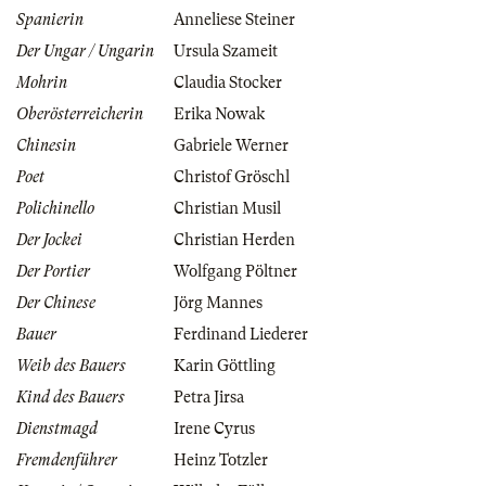
Spanierin
Anneliese Steiner
Der Ungar / Ungarin
Ursula Szameit
Mohrin
Claudia Stocker
Oberösterreicherin
Erika Nowak
Chinesin
Gabriele Werner
Poet
Christof Gröschl
Polichinello
Christian Musil
Der Jockei
Christian Herden
Der Portier
Wolfgang Pöltner
Der Chinese
Jörg Mannes
Bauer
Ferdinand Liederer
Weib des Bauers
Karin Göttling
Kind des Bauers
Petra Jirsa
Dienstmagd
Irene Cyrus
Fremdenführer
Heinz Totzler