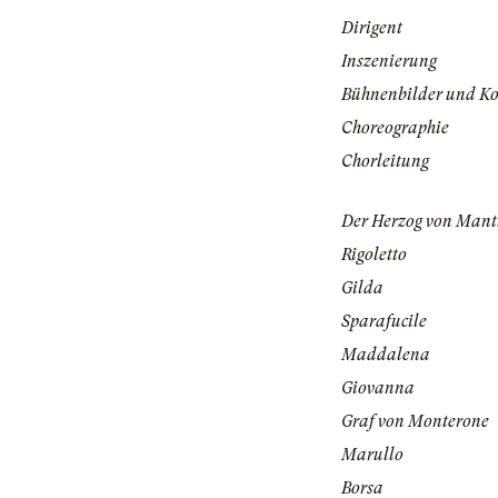
Dirigent
Inszenierung
Bühnenbilder und K
Choreographie
Chorleitung
Der Herzog von Man
Rigoletto
Gilda
Sparafucile
Maddalena
Giovanna
Graf von Monterone
Marullo
Borsa