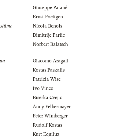
Giuseppe Patané
Ernst Poettgen
ostüme
Nicola Benois
Dimitrije Parlic
Norbert Balatsch
tua
Giacomo Aragall
Kostas Paskalis
Patricia Wise
Ivo Vinco
Biserka Cvejic
Anny Felbermayer
Peter Wimberger
Rudolf Kostas
Kurt Equiluz