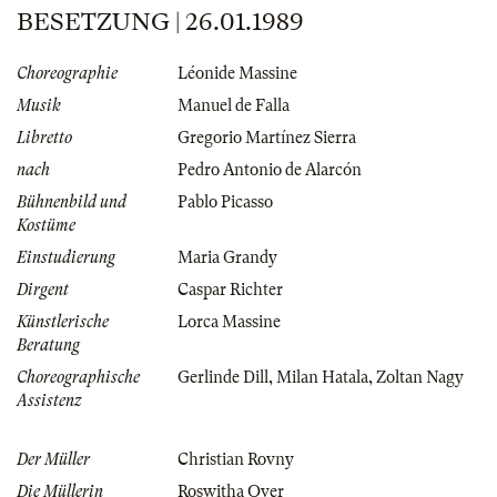
BESETZUNG | 26.01.1989
Choreographie
Léonide Massine
Musik
Manuel de Falla
Libretto
Gregorio Martínez Sierra
nach
Pedro Antonio de Alarcón
Bühnenbild und
Pablo Picasso
Kostüme
Einstudierung
Maria Grandy
Dirgent
Caspar Richter
Künstlerische
Lorca Massine
Beratung
Choreographische
Gerlinde Dill
,
Milan Hatala
,
Zoltan Nagy
Assistenz
Der Müller
Christian Rovny
Die Müllerin
Roswitha Over