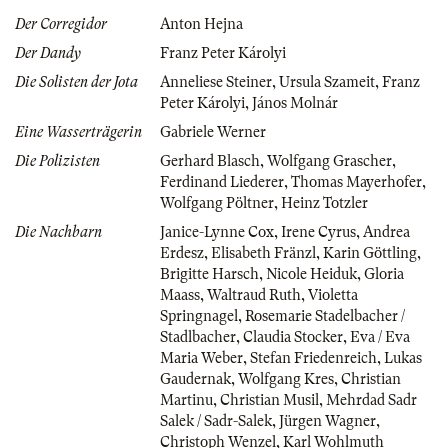
Der Corregidor
Anton Hejna
Der Dandy
Franz Peter Károlyi
Die Solisten der Jota
Anneliese Steiner
,
Ursula Szameit
,
Franz
Peter Károlyi
,
János Molnár
Eine Wasserträgerin
Gabriele Werner
Die Polizisten
Gerhard Blasch
,
Wolfgang Grascher
,
Ferdinand Liederer
,
Thomas Mayerhofer
,
Wolfgang Pöltner
,
Heinz Totzler
Die Nachbarn
Janice-Lynne Cox
,
Irene Cyrus
,
Andrea
Erdesz
,
Elisabeth Fränzl
,
Karin Göttling
,
Brigitte Harsch
,
Nicole Heiduk
,
Gloria
Maass
,
Waltraud Ruth
,
Violetta
Springnagel
,
Rosemarie Stadelbacher /
Stadlbacher
,
Claudia Stocker
,
Eva / Eva
Maria Weber
,
Stefan Friedenreich
,
Lukas
Gaudernak
,
Wolfgang Kres
,
Christian
Martinu
,
Christian Musil
,
Mehrdad Sadr
Salek / Sadr-Salek
,
Jürgen Wagner
,
Christoph Wenzel
,
Karl Wohlmuth